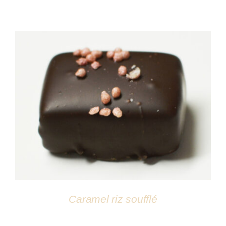
DÉTAILS
Caramel riz soufflé