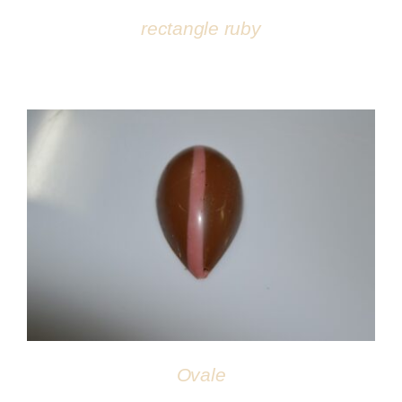
rectangle ruby
DÉTAILS
Ovale