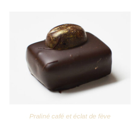
DÉTAILS
Praliné café et éclat de fève