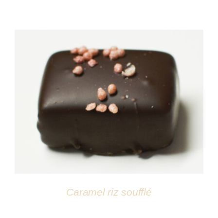
DÉTAILS
Caramel riz soufflé