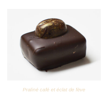
DÉTAILS
Praliné café et éclat de fève