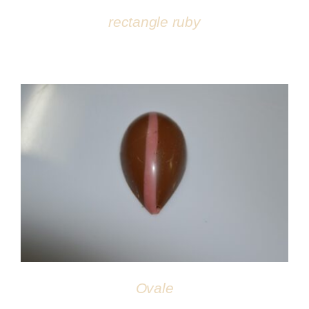
rectangle ruby
DÉTAILS
Ovale