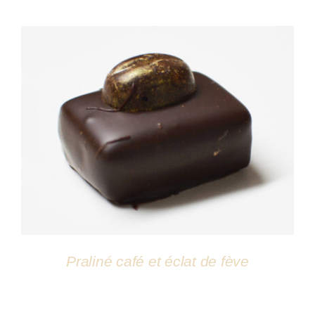
DÉTAILS
Praliné café et éclat de fève