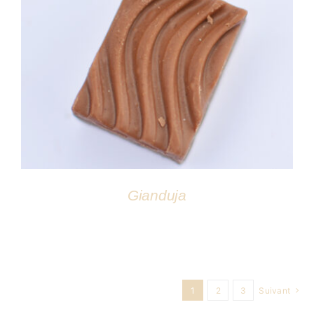
DÉTAILS
Gianduja
1
2
3
Suivant