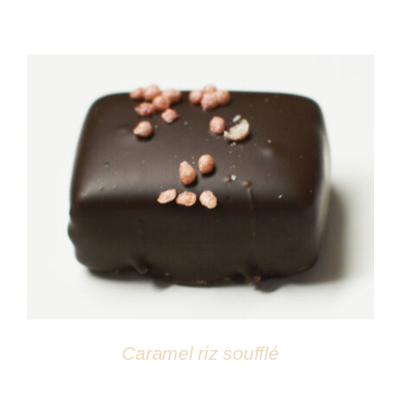
DÉTAILS
Caramel riz soufflé