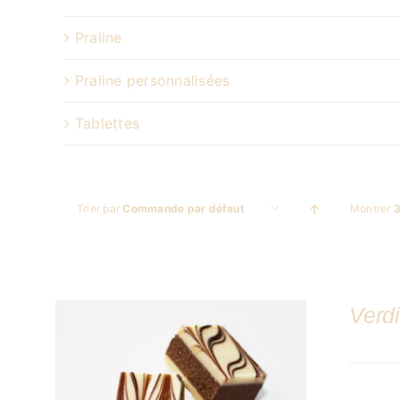
Praline
Praline personnalisées
Tablettes
Trier par
Commande par défaut
Montrer
3
Verdi
DÉTAILS