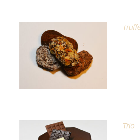
Truff
DÉTAILS
Trio