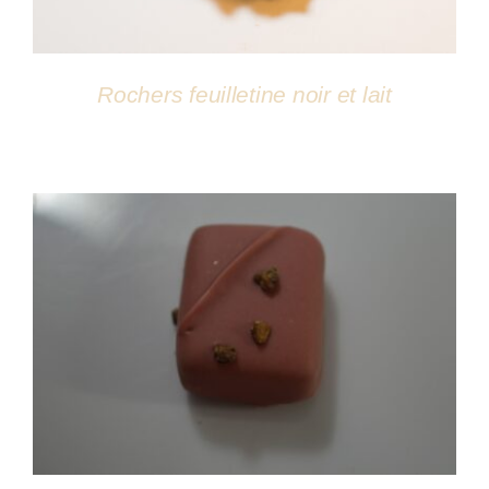
Rochers feuilletine noir et lait
DÉTAILS