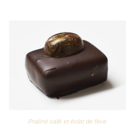
DÉTAILS
Praliné café et éclat de fève