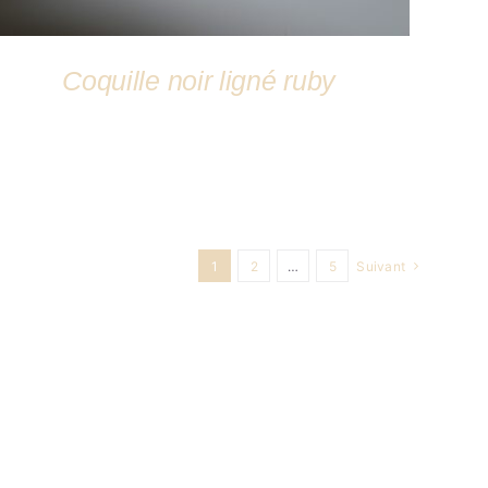
Coquille noir ligné ruby
1
2
…
5
Suivant