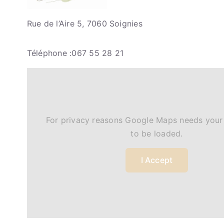
Rue de l’Aire 5, 7060 Soignies
Téléphone :067 55 28 21
For privacy reasons Google Maps needs your
to be loaded.
I Accept