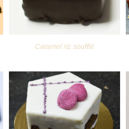
Caramel riz soufflé
DÉTAILS