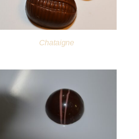
Chataigne
DÉTAILS