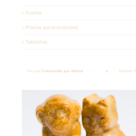
Praline
Praline personnalisées
Tablettes
Trier par
Commande par défaut
Montrer
1
DÉTAILS