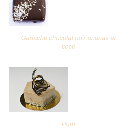
DÉTAILS
Ganache chocolat noir ananas et
coco
DÉTAILS
Pom