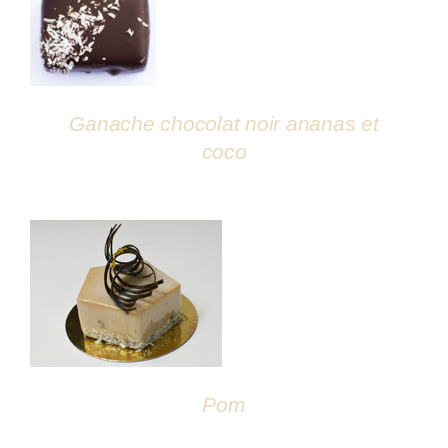
DÉTAILS
Ganache chocolat noir ananas et
coco
DÉTAILS
Pom