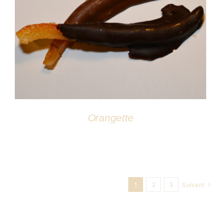
DÉTAILS
Orangette
1
2
3
Suivant