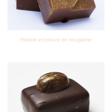
Praliné et brisure de nougatine
DÉTAILS