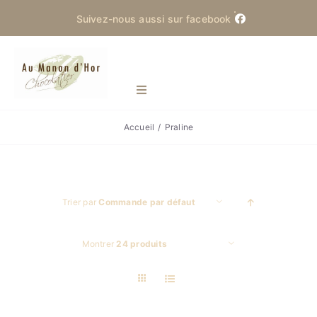
Skip
Suivez-nous aussi sur facebook
to
content
Toggle
Navigation
Accueil
Praline
Manon d’Hor
Actualités
Trier par
Commande par défaut
Produits
Montrer
24 produits
La Saint-Martin
Contact