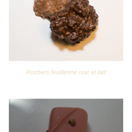
DÉTAILS
Rochers feuilletine noir et lait