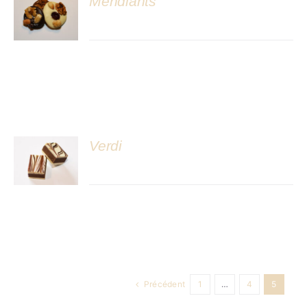
Mendiants
DÉTAILS
Verdi
DÉTAILS
Précédent
1
…
4
5