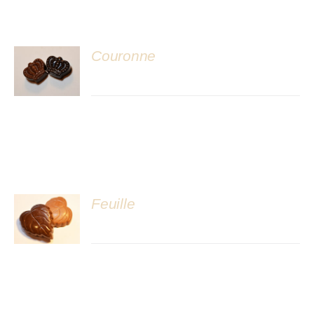
Atelier
Couronne
DÉTAILS
Feuille
DÉTAILS