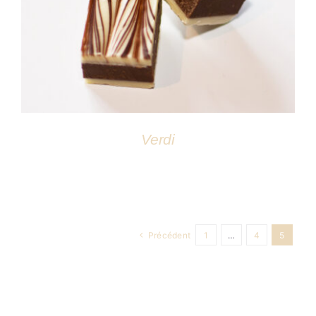
DÉTAILS
Verdi
Précédent
1
…
4
5