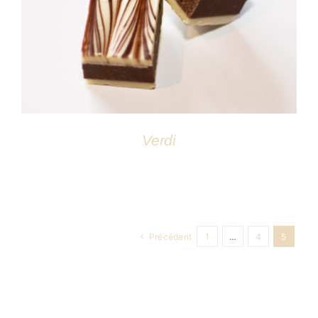
DÉTAILS
Verdi
Précédent
1
…
4
5