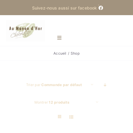
Skip
Suivez-nous aussi sur facebook
to
content
Toggle
Navigation
Accueil
Shop
Manon d’Hor
Actualités
Trier par
Commande par défaut
Produits
Montrer
12 produits
La Saint-Martin
Contact