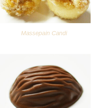
Massepain Candi
DÉTAILS