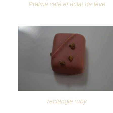
Praliné café et éclat de fève
DÉTAILS
rectangle ruby