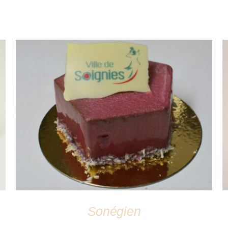
DÉTAILS
Sonégien