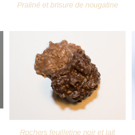
Praliné et brisure de nougatine
DÉTAILS
Rochers feuilletine noir et lait