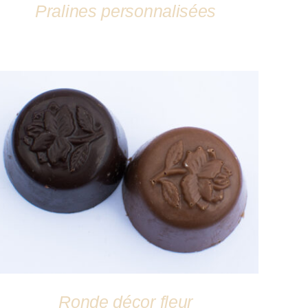
Pralines personnalisées
DÉTAILS
Ronde décor fleur