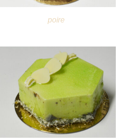
poire
DÉTAILS