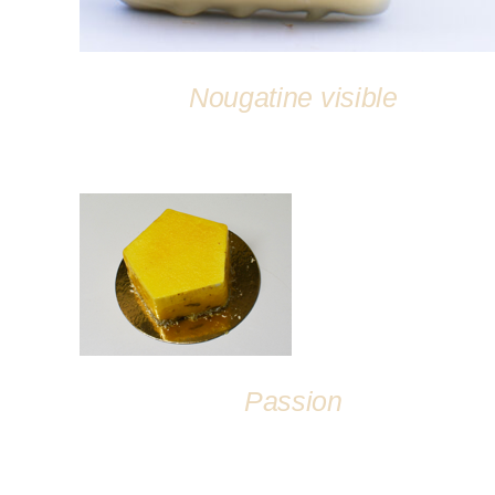
Nougatine visible
DÉTAILS
Passion