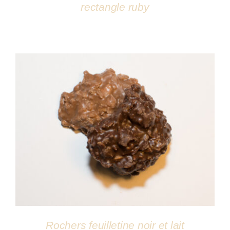
rectangle ruby
DÉTAILS
Rochers feuilletine noir et lait