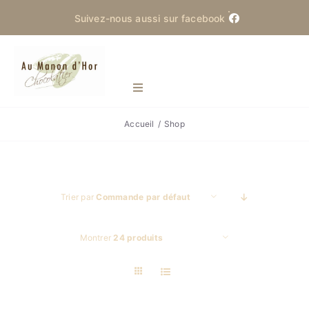
Skip
Suivez-nous aussi sur facebook
to
content
Toggle
Navigation
Accueil
Shop
Manon d’Hor
Actualités
Trier par
Commande par défaut
Produits
Montrer
24 produits
La Saint-Martin
Contact