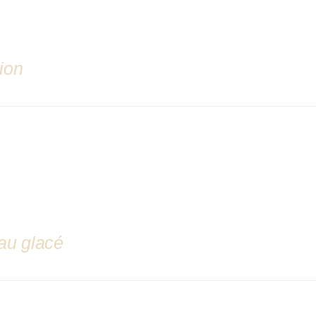
ion
au glacé