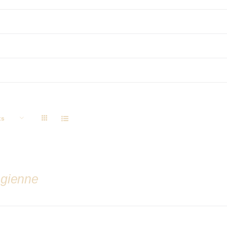
ts
gienne