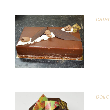
cara
DÉTAILS
poire