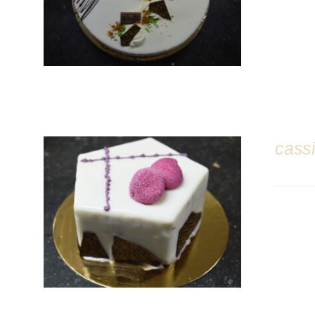
cass
DÉTAILS