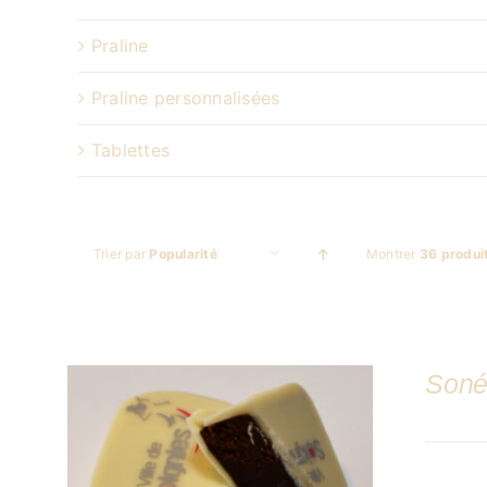
Praline
Praline personnalisées
Tablettes
Trier par
Popularité
Montrer
36 produi
Soné
DÉTAILS