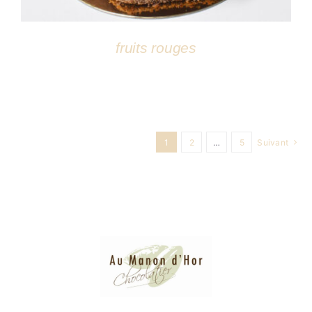
fruits rouges
1
2
…
5
Suivant