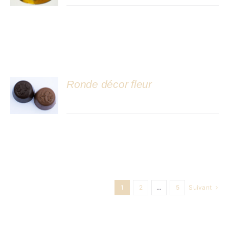
Ronde décor fleur
DÉTAILS
1
2
…
5
Suivant