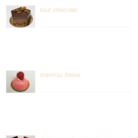
tout chocolat
DÉTAILS
tiramisu fraise
DÉTAILS