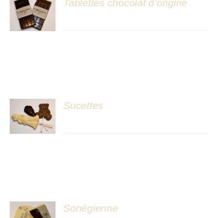
Tablettes chocolat d’origine
DÉTAILS
Sucettes
DÉTAILS
Sonégienne