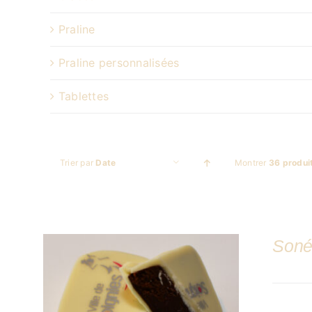
Praline
Praline personnalisées
Tablettes
Trier par
Date
Montrer
36 produi
Soné
DÉTAILS