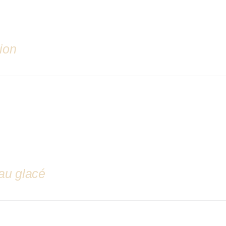
ion
au glacé