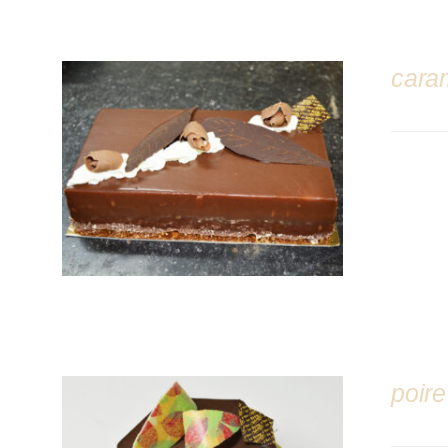
cara
DÉTAILS
poire