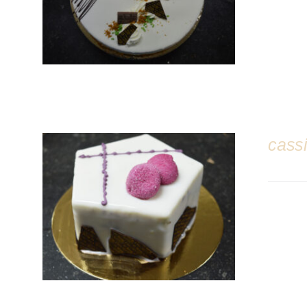
cass
DÉTAILS