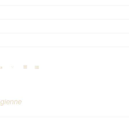
ts
gienne