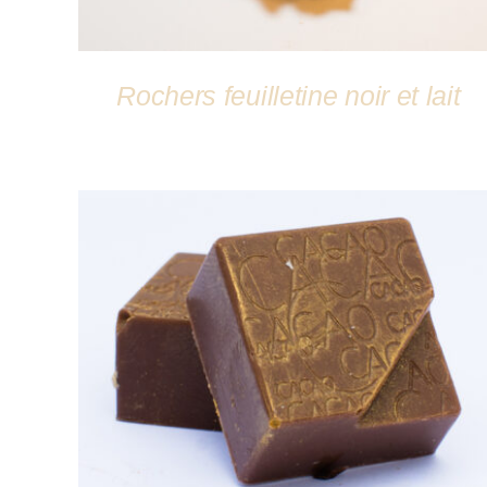
Rochers feuilletine noir et lait
DÉTAILS