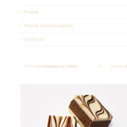
Praline
Praline personnalisées
Tablettes
Trier par
Commande par défaut
Montrer
2
DÉTAILS