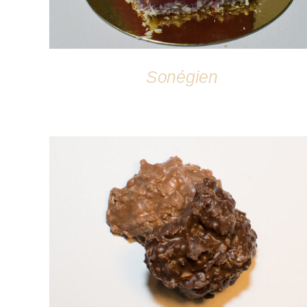
Sonégien
DÉTAILS