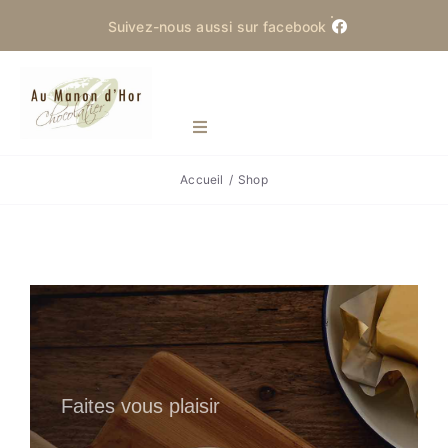
Skip
Suivez-nous aussi sur facebook
to
content
Toggle
Navigation
Accueil
Shop
Manon d’Hor
Actualités
Produits
La Saint-Martin
Faites vous plaisir
Contact