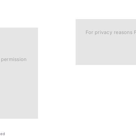
For privacy reasons 
 permission
rved