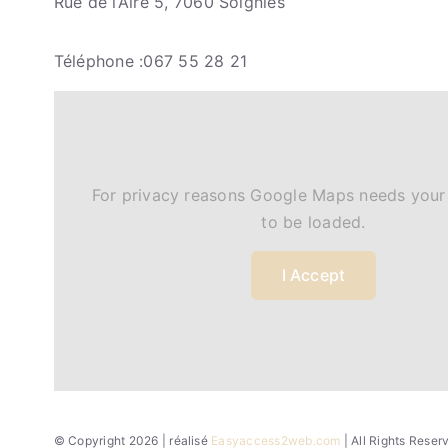
Rue de l’Aire 5, 7060 Soignies
Téléphone :067 55 28 21
For privacy reasons Google Maps needs your
to be loaded.
I Accept
© Copyright 2026 | réalisé
Easyaccess2web.com
| All Rights Rese