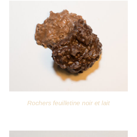
DÉTAILS
Rochers feuilletine noir et lait