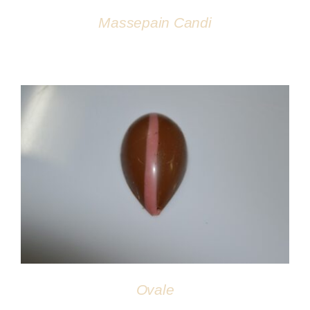
Massepain Candi
DÉTAILS
Ovale