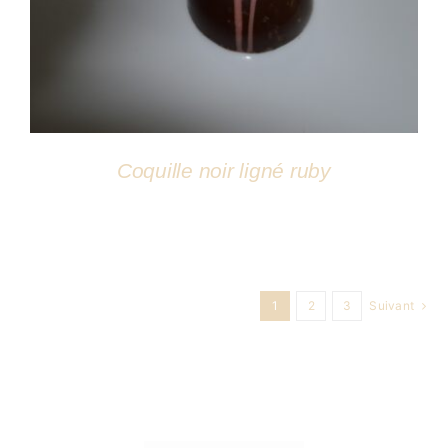
DÉTAILS
Coquille noir ligné ruby
1
2
3
Suivant