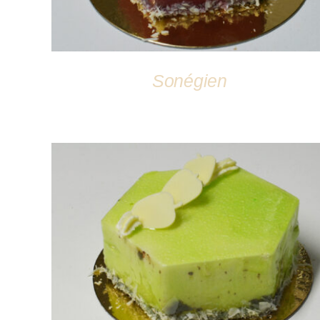
Sonégien
DÉTAILS