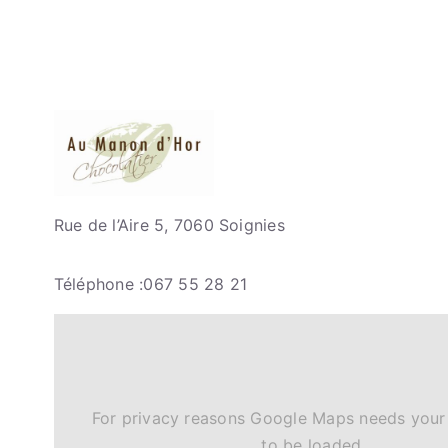
Rue de l’Aire 5, 7060 Soignies
Téléphone :067 55 28 21
For privacy reasons Google Maps needs your
to be loaded.