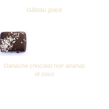
Gâteau glacé
DÉTAILS
Ganache chocolat noir ananas
et coco