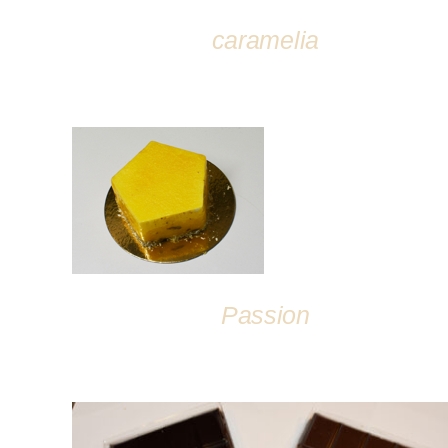
caramelia
DÉTAILS
Passion