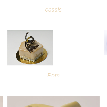
cassis
DÉTAILS
Pom