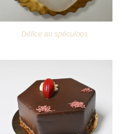
Délice au spéculoos
DÉTAILS