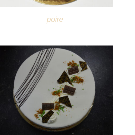
poire
DÉTAILS