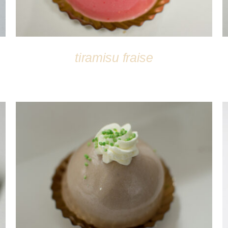
tiramisu fraise
DÉTAILS