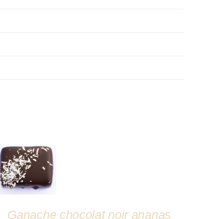
DÉTAILS
Ganache chocolat noir ananas