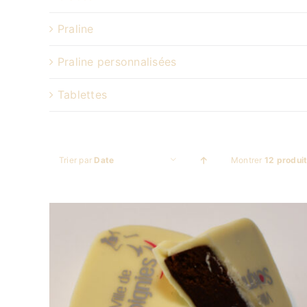
Praline
Praline personnalisées
Tablettes
Trier par
Date
Montrer
12 produi
DÉTAILS