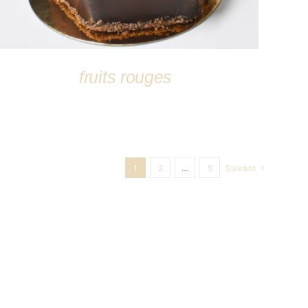
fruits rouges
1
2
…
5
Suivant