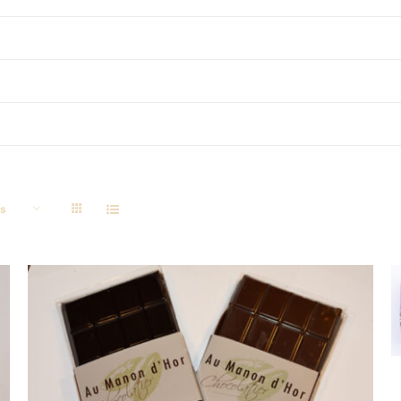
ts
DÉTAILS