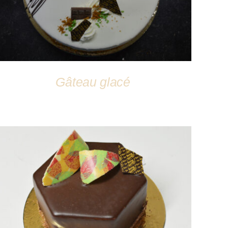
Gâteau glacé
DÉTAILS