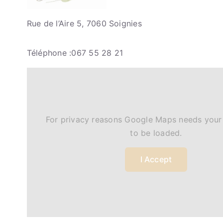
Rue de l’Aire 5, 7060 Soignies
Téléphone :067 55 28 21
For privacy reasons Google Maps needs your
to be loaded.
I Accept