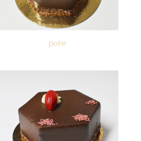
poire
DÉTAILS