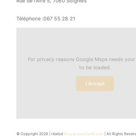
Rue de l’Aire 5, 7060 Soignies
Téléphone :067 55 28 21
For privacy reasons Google Maps needs your
to be loaded.
I Accept
© Copyright 2026 | réalisé
Easyaccess2web.com
| All Rights Rese