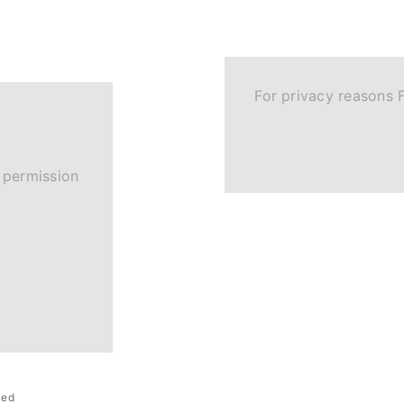
For privacy reasons 
 permission
rved