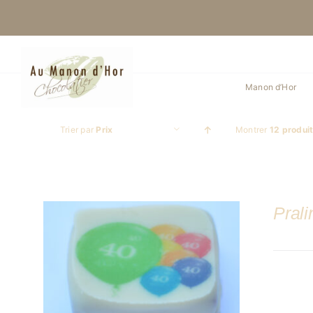
Skip
to
content
Manon d’Hor
Trier par
Prix
Montrer
12 produi
Pral
DÉTAILS