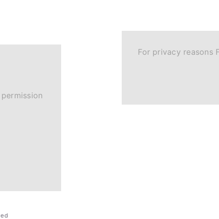
For privacy reasons 
 permission
rved