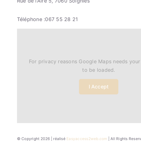
Rue de l’Aire 5, 7060 Soignies
Téléphone :067 55 28 21
For privacy reasons Google Maps needs your
to be loaded.
I Accept
© Copyright 2026 | réalisé
Easyaccess2web.com
| All Rights Rese