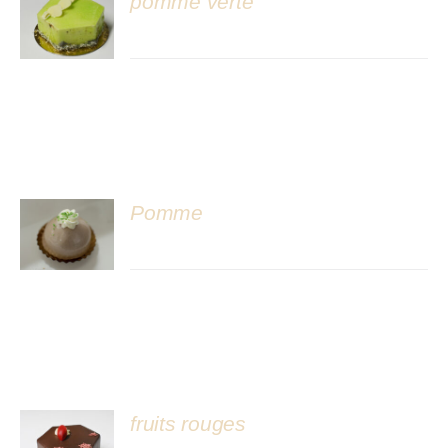
pomme verte
DÉTAILS
Pomme
DÉTAILS
fruits rouges