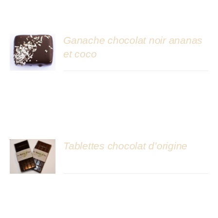
Ganache chocolat noir ananas
et coco
DÉTAILS
Tablettes chocolat d’origine
DÉTAILS