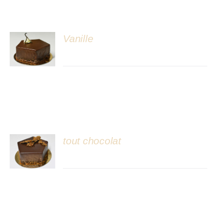
Atelier
Vanille
DÉTAILS
tout chocolat
DÉTAILS