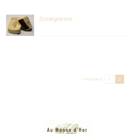
Sonégienne
DÉTAILS
Précédent
1
2