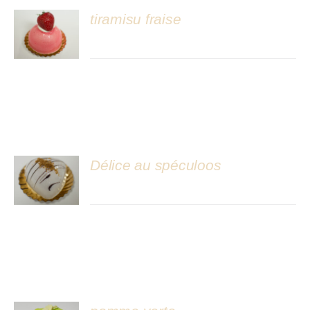
tiramisu fraise
DÉTAILS
Délice au spéculoos
DÉTAILS