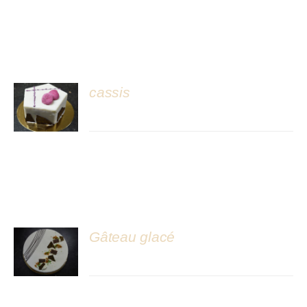
cassis
DÉTAILS
Gâteau glacé
DÉTAILS