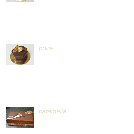
poire
DÉTAILS
caramelia
DÉTAILS