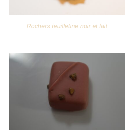
Rochers feuilletine noir et lait
DÉTAILS