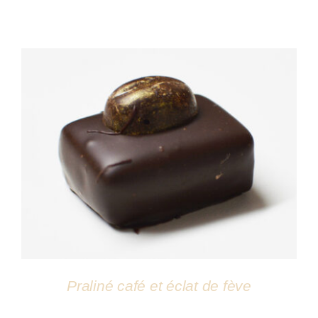
DÉTAILS
Praliné café et éclat de fève