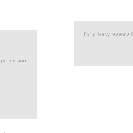
For privacy reasons 
 permission