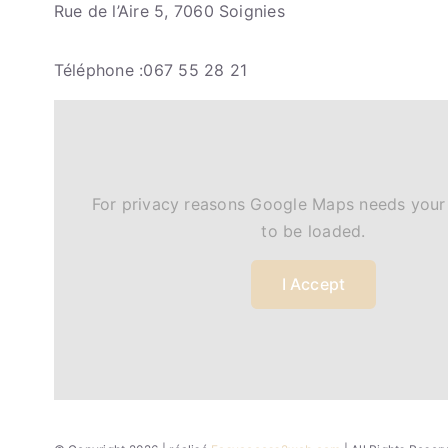
Rue de l’Aire 5, 7060 Soignies
Téléphone :067 55 28 21
For privacy reasons Google Maps needs your
to be loaded.
I Accept