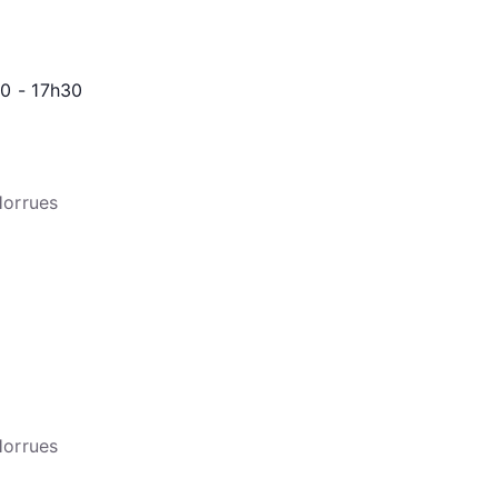
00
-
17h30
 Horrues
 Horrues