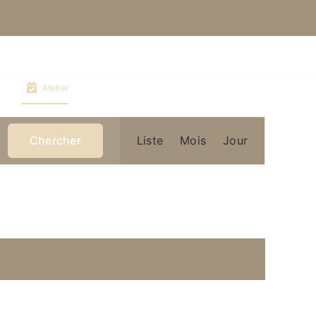
Atelier
Navigation
Chercher
Liste
Mois
Jour
de
vues
Évènement