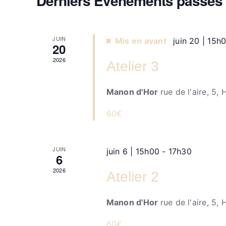
Derniers Évènements passés
Évènements
JUIN
Mis en avant
juin 20 | 15h
20
2026
Atelier 3
Manon d'Hor
rue de l'aire, 5,
60€
JUIN
juin 6 | 15h00
-
17h30
6
2026
Atelier 2
Manon d'Hor
rue de l'aire, 5,
60€