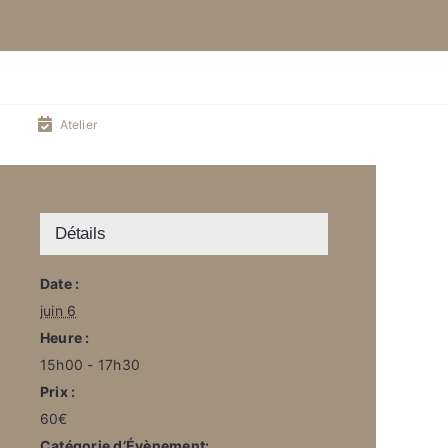
Atelier
Détails
Date :
juin 6
Heure :
15h00 - 17h30
Prix :
60€
Catégorie d’Évènement: