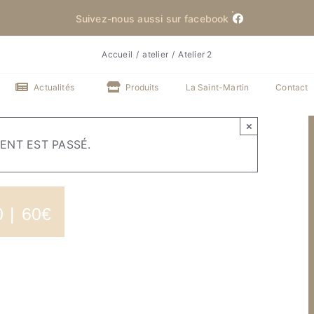
Suivez-nous aussi sur facebook
Accueil
atelier
Atelier 2
Actualités
Produits
La Saint-Martin
Contact
×
ENT EST PASSÉ.
0
|
60€