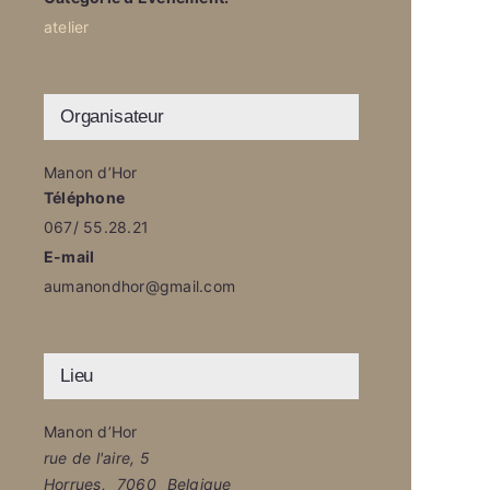
atelier
Organisateur
Manon d’Hor
Téléphone
067/ 55.28.21
E-mail
aumanondhor@gmail.com
Lieu
Manon d’Hor
rue de l'aire, 5
Horrues
,
7060
Belgique