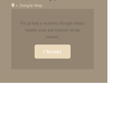
+ Google Map
For privacy reasons Google Maps
needs your permission to be
loaded.
I Accept