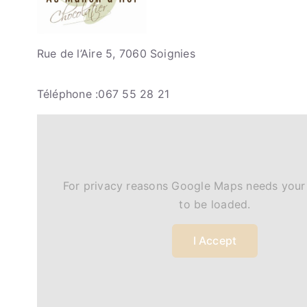
Rue de l’Aire 5, 7060 Soignies
Téléphone :067 55 28 21
For privacy reasons Google Maps needs your
to be loaded.
I Accept