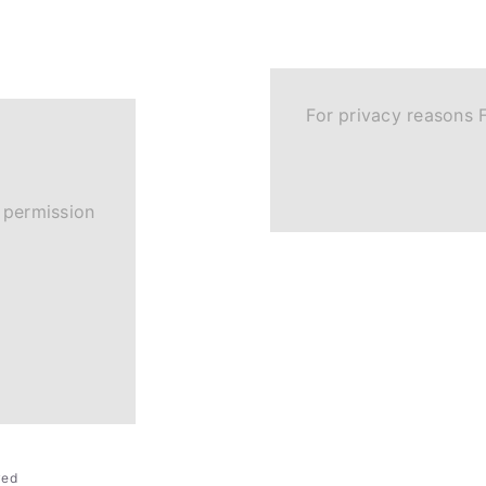
For privacy reasons 
 permission
rved