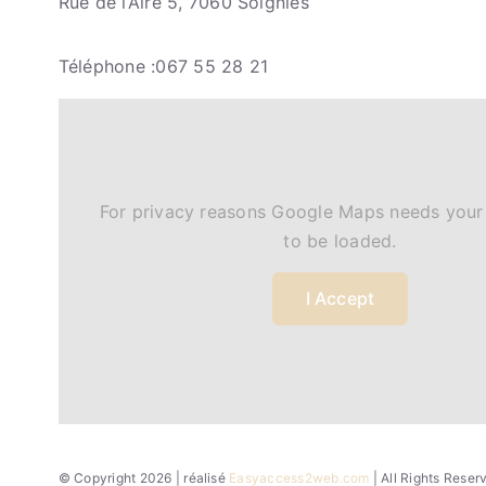
Rue de l’Aire 5, 7060 Soignies
Téléphone :067 55 28 21
For privacy reasons Google Maps needs your
to be loaded.
I Accept
© Copyright 2026 | réalisé
Easyaccess2web.com
| All Rights Rese