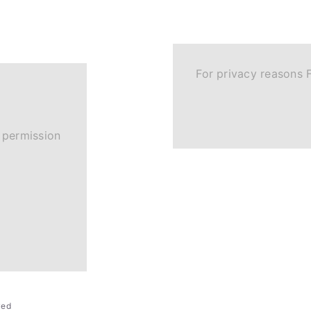
For privacy reasons 
 permission
rved