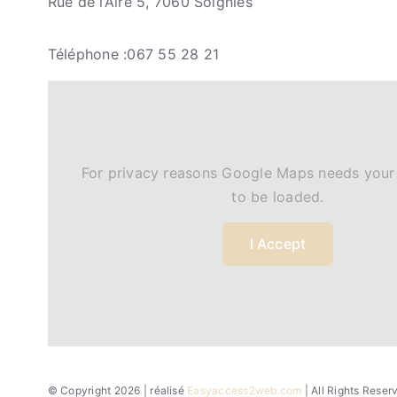
Rue de l’Aire 5, 7060 Soignies
Téléphone :067 55 28 21
For privacy reasons Google Maps needs your
to be loaded.
I Accept
© Copyright 2026 | réalisé
Easyaccess2web.com
| All Rights Rese